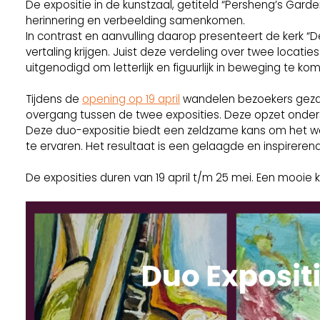
De expositie in de kunstzaal, getiteld “Persheng’s Gard
herinnering en verbeelding samenkomen.
In contrast en aanvulling daarop presenteert de kerk “De 
vertaling krijgen. Juist deze verdeling over twee locat
uitgenodigd om letterlijk en figuurlijk in beweging te ko
Tijdens de
opening op 19 april
wandelen bezoekers gezam
overgang tussen de twee exposities. Deze opzet onders
Deze duo-expositie biedt een zeldzame kans om het w
te ervaren. Het resultaat is een gelaagde en inspireren
De exposities duren van 19 april t/m 25 mei. Een mooie