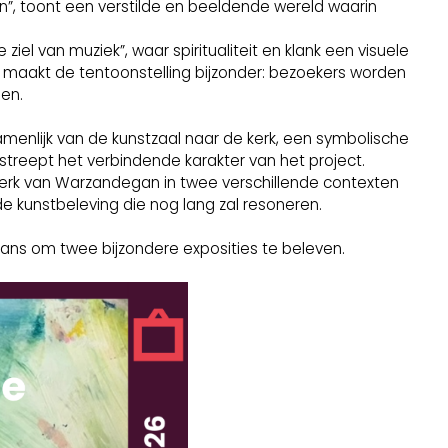
en”, toont een verstilde en beeldende wereld waarin
ziel van muziek”, waar spiritualiteit en klank een visuele
ies maakt de tentoonstelling bijzonder: bezoekers worden
men.
enlijk van de kunstzaal naar de kerk, een symbolische
treept het verbindende karakter van het project.
erk van Warzandegan in twee verschillende contexten
de kunstbeleving die nog lang zal resoneren.
 kans om twee bijzondere exposities te beleven.