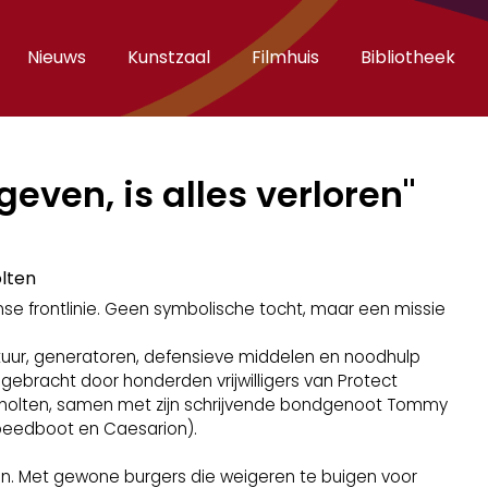
Nieuws
Kunstzaal
Filmhuis
Bibliotheek
ven, is alles verloren"
lten
nse frontlinie. Geen symbolische tocht, maar een missie
uur, generatoren, defensieve middelen en noodhulp
gebracht door honderden vrijwilligers van Protect
 Scholten, samen met zijn schrijvende bondgenoot Tommy
peedboot en Caesarion).
en. Met gewone burgers die weigeren te buigen voor