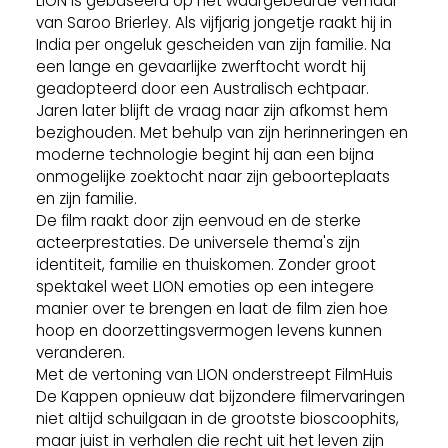
LION is gebaseerd op het waargebeurde verhaal
van Saroo Brierley. Als vijfjarig jongetje raakt hij in
India per ongeluk gescheiden van zijn familie. Na
een lange en gevaarlijke zwerftocht wordt hij
geadopteerd door een Australisch echtpaar.
Jaren later blijft de vraag naar zijn afkomst hem
bezighouden. Met behulp van zijn herinneringen en
moderne technologie begint hij aan een bijna
onmogelijke zoektocht naar zijn geboorteplaats
en zijn familie.
De film raakt door zijn eenvoud en de sterke
acteerprestaties. De universele thema's zijn
identiteit, familie en thuiskomen. Zonder groot
spektakel weet LION emoties op een integere
manier over te brengen en laat de film zien hoe
hoop en doorzettingsvermogen levens kunnen
veranderen.
Met de vertoning van LION onderstreept FilmHuis
De Kappen opnieuw dat bijzondere filmervaringen
niet altijd schuilgaan in de grootste bioscoophits,
maar juist in verhalen die recht uit het leven zijn